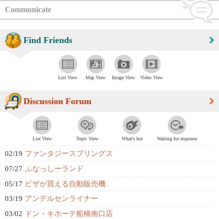
Communicate
Find Friends
List View
Map View
Image View
Video View
Discussion Forum
List View
Topic View
What's hot
Waiting for response
02/19
ファンタジースプリングス
07/27
ふなっしーランド
05/17
ピザが買える自動販売機
03/19
アンデルセンライナー
03/02
ドン・キホーテ船橋南口店