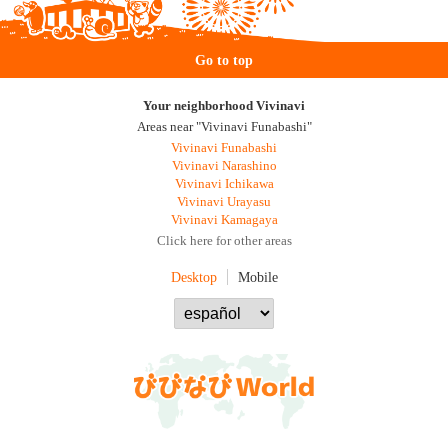
Go to top
Your neighborhood Vivinavi
Areas near "Vivinavi Funabashi"
Vivinavi Funabashi
Vivinavi Narashino
Vivinavi Ichikawa
Vivinavi Urayasu
Vivinavi Kamagaya
Click here for other areas
Desktop
Mobile