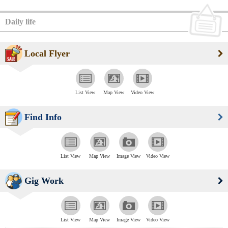
Daily life
Local Flyer
List View
Map View
Video View
Find Info
List View
Map View
Image View
Video View
Gig Work
List View
Map View
Image View
Video View