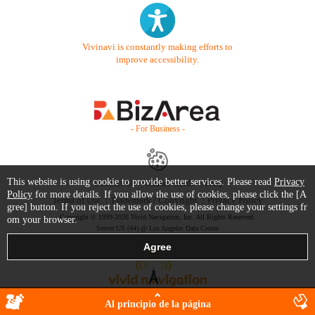
Vivinavi is constantly making efforts to
improve accessibility.
- For Business -
This website is using cookie to provide better services. Please read
Privacy
Contact Us
Starter Guide
FAQ
Policy
for more details. If you allow the use of cookies, please click the [A
Terms of Use
Trademark / Copyright
Privacy Policy
gree] button. If you reject the use of cookies, please change your settings fr
Copyright © 1999-2026 Vivid Navigation, Inc. All Rights Reserved.
om your browser.
Server US (44) @ Los Angeles Data Center
Al principio de la página