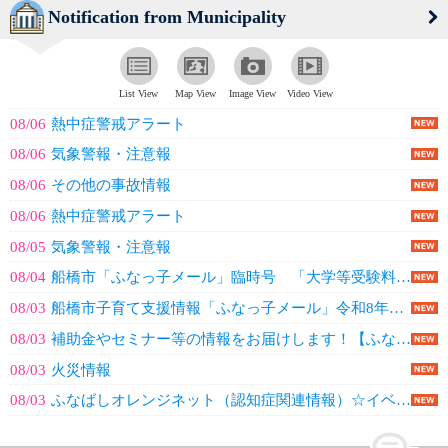
Notification from Municipality
List View
Map View
Image View
Video View
08/06
熱中症警戒アラート
08/06
気象警報・注意報
08/06
その他の事故情報
08/06
熱中症警戒アラート
08/05
気象警報・注意報
08/04
船橋市「ふなっ子メール」臨時号 「大学等受験料・模擬試験受験料支援金」に関す...
08/03
船橋市子育て支援情報「ふなっ子メール」令和8年8月3日発行
08/03
補助金やセミナー等の情報をお届けします！【ふなばし事業者情報メール】
08/03
火災情報
08/03
ふなばしオレンジネット（認知症関連情報）☆イベントのご案内☆