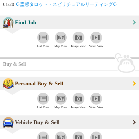
01/20
☪️霊感タロット・スピリチュアルリーティング☪️
Find Job
List View
Map View
Image View
Video View
Buy & Sell
Personal Buy & Sell
List View
Map View
Image View
Video View
Vehicle Buy & Sell