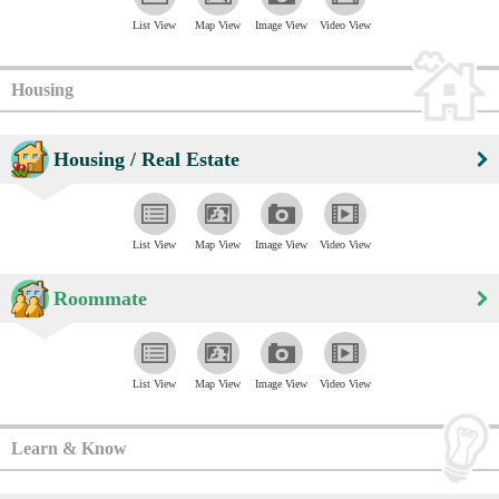
List View
Map View
Image View
Video View
Housing
Housing / Real Estate
List View
Map View
Image View
Video View
Roommate
List View
Map View
Image View
Video View
Learn & Know