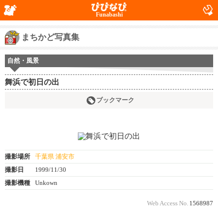
Funabashi
まちかど写真集
自然・風景
舞浜で初日の出
ブックマーク
撮影場所
千葉県 浦安市
撮影日
1999/11/30
撮影機種
Unkown
Web Access No.
1568987