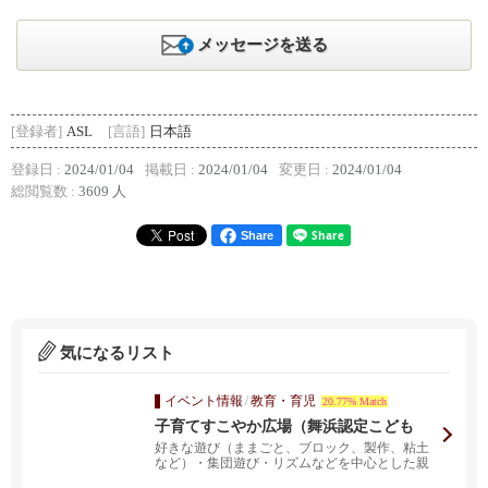
メッセージを送る
[登録者]
ASL
[言語]
日本語
登録日 :
2024/01/04
掲載日 :
2024/01/04
変更日 :
2024/01/04
総閲覧数 :
3609 人
Share
気になるリスト
イベント情報
/
教育・育児
20.77% Match
子育てすこやか広場（舞浜認定こども
園）
好きな遊び（ままごと、ブロック、製作、粘土
など）・集団遊び・リズムなどを中心とした親
子の交流の場です...