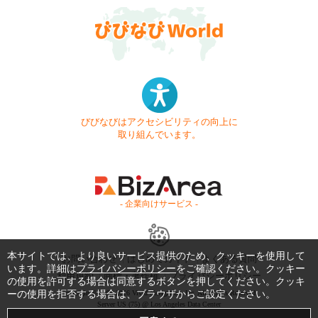
びびなびはアクセシビリティの向上に
取り組んでいます。
- 企業向けサービス -
本サイトでは、より良いサービス提供のため、クッキーを使用して
お問い合わせ
はじめてガイド
よくある質問
います。詳細は
プライバシーポリシー
をご確認ください。クッキー
利用規約
商標・著作権
プライバシーポリシー
の使用を許可する場合は同意するボタンを押してください。クッキ
ーの使用を拒否する場合は、ブラウザからご設定ください。
Copyright © 1999-2026 Vivid Navigation, Inc. All Rights Reserved.
Server US (75) @ Los Angeles Data Center