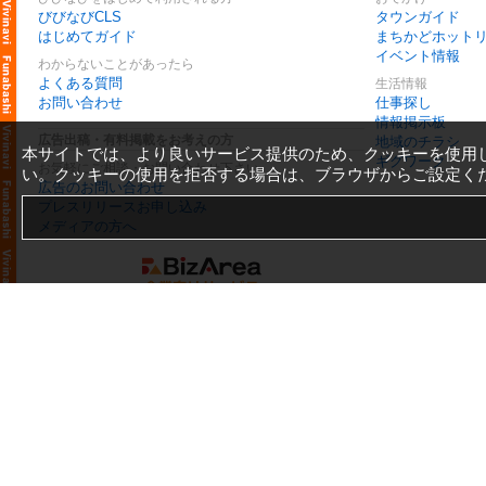
びびなびCLS
タウンガイド
はじめてガイド
まちかどホット
イベント情報
わからないことがあったら
よくある質問
生活情報
お問い合わせ
仕事探し
情報掲示板
広告出稿・有料掲載をお考えの方
地域のチラシ
本サイトでは、より良いサービス提供のため、クッキーを使用
ギグワーク
お気軽にご相談・お問い合わせ下さい
い。クッキーの使用を拒否する場合は、ブラウザからご設定く
広告のお問い合わせ
プレスリリースお申し込み
メディアの方へ