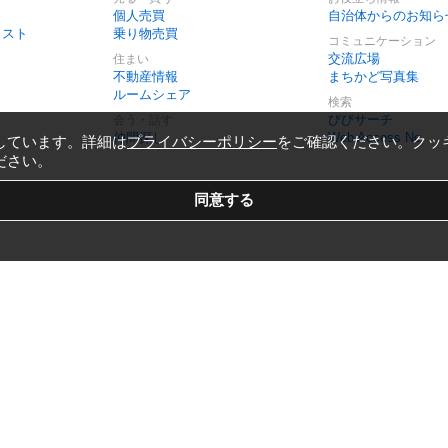
個人売買
自治体からのお知ら
リスト
乗り物売買
コミュニケーション
交流広場
住まい
不動産情報
まちかど写真集
ルームシェア
検索
びびサーチ
会う・話す
仲間探し
Web Access No.
しています。詳細は
プライバシーポリシー
をご確認ください。クッ
ださい。