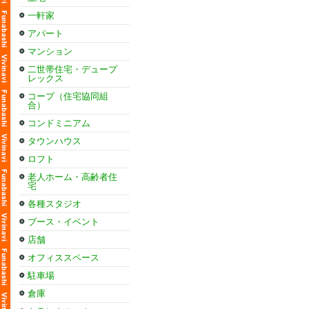
一軒家
アパート
マンション
二世帯住宅・デュープ
レックス
コープ（住宅協同組
合）
コンドミニアム
タウンハウス
ロフト
老人ホーム・高齢者住
宅
各種スタジオ
ブース・イベント
店舗
オフィススペース
駐車場
倉庫