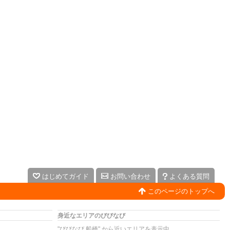
はじめてガイド
お問い合わせ
よくある質問
このページのトップへ
身近なエリアのびびなび
"びびなび 船橋" から近いエリアを表示中