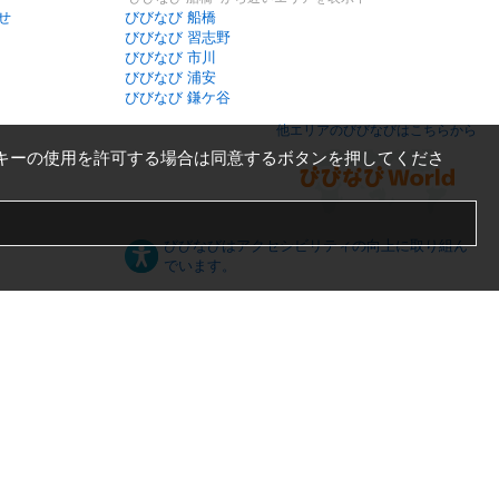
せ
びびなび 船橋
びびなび 習志野
びびなび 市川
びびなび 浦安
びびなび 鎌ケ谷
他エリアのびびなびはこちらから
キーの使用を許可する場合は同意するボタンを押してくださ
びびなびはアクセシビリティの向上に取り組ん
でいます。
日本語
English
español
ภาษาไทย
한국어
中文
PC版
スマートフォン版