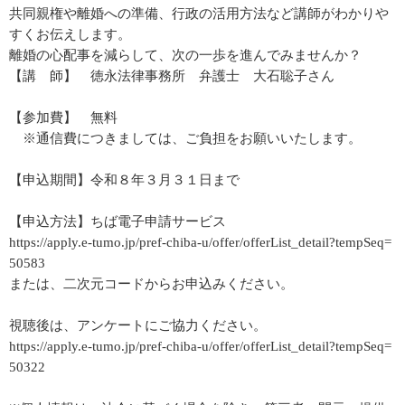
共同親権や離婚への準備、行政の活用方法など講師がわかりや
すくお伝えします。
離婚の心配事を減らして、次の一歩を進んでみませんか？
【講 師】 徳永法律事務所 弁護士 大石聡子さん
【参加費】 無料
※通信費につきましては、ご負担をお願いいたします。
【申込期間】令和８年３月３１日まで
【申込方法】ちば電子申請サービス
https://apply.e-tumo.jp/pref-chiba-u/offer/offerList_detail?tempSeq=
50583
または、二次元コードからお申込みください。
視聴後は、アンケートにご協力ください。
https://apply.e-tumo.jp/pref-chiba-u/offer/offerList_detail?tempSeq=
50322