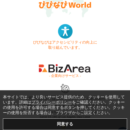
びびなびはアクセシビリティの向上に
取り組んでいます。
- 企業向けサービス -
本サイトでは、より良いサービス提供のため、クッキーを使用して
お問い合わせ
はじめてガイド
よくある質問
います。詳細は
プライバシーポリシー
をご確認ください。クッキー
利用規約
商標・著作権
プライバシーポリシー
の使用を許可する場合は同意するボタンを押してください。クッキ
ーの使用を拒否する場合は、ブラウザからご設定ください。
Copyright © 1999-2026 Vivid Navigation, Inc. All Rights Reserved.
Server US (44) @ Los Angeles Data Center