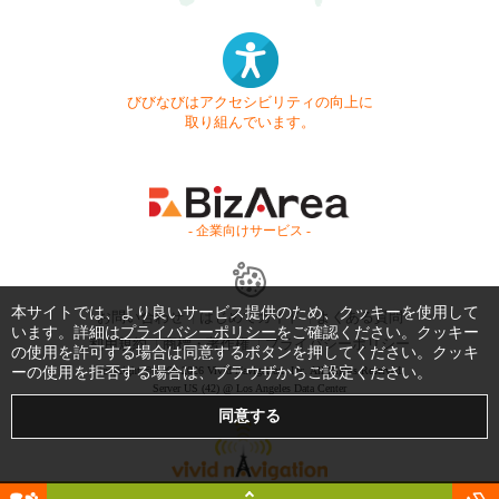
びびなびはアクセシビリティの向上に
取り組んでいます。
- 企業向けサービス -
本サイトでは、より良いサービス提供のため、クッキーを使用して
お問い合わせ
はじめてガイド
よくある質問
います。詳細は
プライバシーポリシー
をご確認ください。クッキー
利用規約
商標・著作権
プライバシーポリシー
の使用を許可する場合は同意するボタンを押してください。クッキ
ーの使用を拒否する場合は、ブラウザからご設定ください。
Copyright © 1999-2026 Vivid Navigation, Inc. All Rights Reserved.
Server US (42) @ Los Angeles Data Center