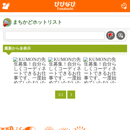
Funabashi
まちかどホットリスト
最新から全表示
1/1
1