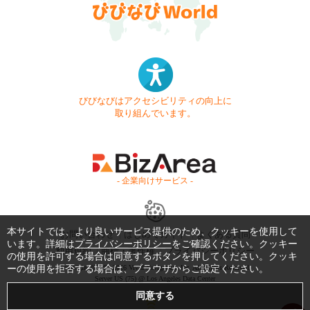
びびなびはアクセシビリティの向上に
取り組んでいます。
- 企業向けサービス -
本サイトでは、より良いサービス提供のため、クッキーを使用して
お問い合わせ
はじめてガイド
よくある質問
います。詳細は
プライバシーポリシー
をご確認ください。クッキー
利用規約
商標・著作権
プライバシーポリシー
の使用を許可する場合は同意するボタンを押してください。クッキ
ーの使用を拒否する場合は、ブラウザからご設定ください。
Copyright © 1999-2026 Vivid Navigation, Inc. All Rights Reserved.
Server US (75) @ Los Angeles Data Center