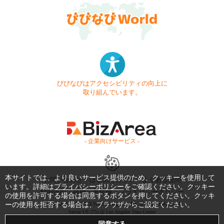
びびなびはアクセシビリティの向上に
取り組んでいます。
- 企業向けサービス -
本サイトでは、より良いサービス提供のため、クッキーを使用して
お問い合わせ
はじめてガイド
よくある質問
います。詳細は
プライバシーポリシー
をご確認ください。クッキー
利用規約
商標・著作権
プライバシーポリシー
の使用を許可する場合は同意するボタンを押してください。クッキ
ーの使用を拒否する場合は、ブラウザからご設定ください。
Copyright © 1999-2026 Vivid Navigation, Inc. All Rights Reserved.
Server US (75) @ Los Angeles Data Center