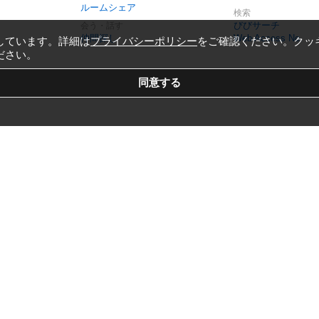
ルームシェア
検索
びびサーチ
会う・話す
仲間探し
Web Access No.
しています。詳細は
プライバシーポリシー
をご確認ください。クッ
ださい。
Copyright © 1999-2026
Vivid Navigation, Inc.
All Rights Reserved.