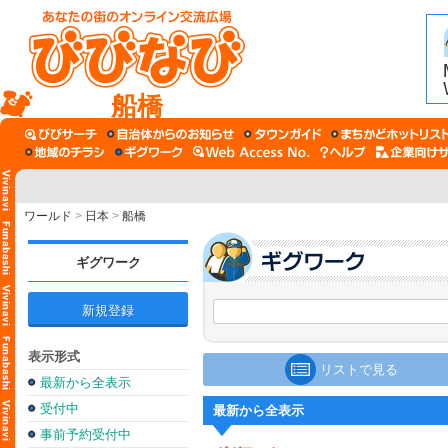
船橋
ワールド
>
日本
>
船橋
ギグワーク
新規登録
表示形式
リストで見る
最新から全表示
受付中
最新から全表示
事前予約受付中