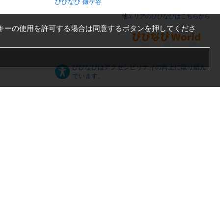
びびなび 鎌ケ谷
他エリアのびびなびはこちらから
キーの使用を許可する場合は同意するボタンを押してくださ
びびなびはアクセシビリティの向上に取り組ん
でいます。
日本語
English
español
ภาษาไทย
한국어
中文
PC版
スマートフォン版
Server US (75) @ Los Angeles Data Center