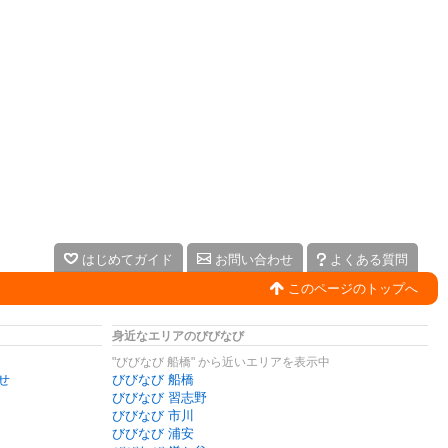
はじめてガイド
お問い合わせ
よくある質問
このページのトップへ
身近なエリアのびびなび
"びびなび 船橋" から近いエリアを表示中
せ
びびなび 船橋
びびなび 習志野
びびなび 市川
びびなび 浦安