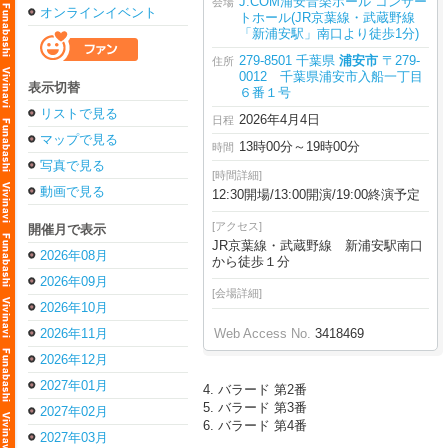
J:COM浦安音楽ホール コンサー
会場
オンラインイベント
トホール(JR京葉線・武蔵野線
「新浦安駅」南口より徒歩1分)
279-8501 千葉県
浦安市
〒279-
住所
0012 千葉県浦安市入船一丁目
表示切替
６番１号
リストで見る
2026年4月4日
日程
マップで見る
13時00分～19時00分
時間
写真で見る
[時間詳細]
動画で見る
12:30開場/13:00開演/19:00終演予定
[アクセス]
開催月で表示
JR京葉線・武蔵野線 新浦安駅南口
2026年08月
から徒歩１分
2026年09月
[会場詳細]
2026年10月
2026年11月
Web Access No.
3418469
2026年12月
2027年01月
4. バラード 第2番
5. バラード 第3番
2027年02月
6. バラード 第4番
2027年03月