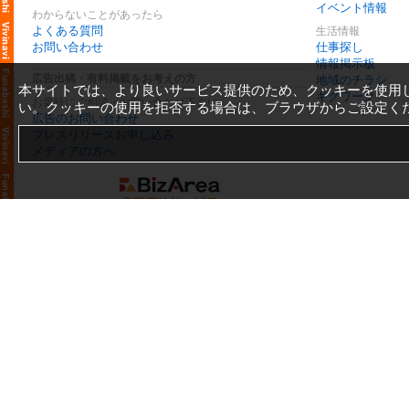
イベント情報
わからないことがあったら
よくある質問
生活情報
お問い合わせ
仕事探し
情報掲示板
広告出稿・有料掲載をお考えの方
地域のチラシ
本サイトでは、より良いサービス提供のため、クッキーを使用
ギグワーク
お気軽にご相談・お問い合わせ下さい
い。クッキーの使用を拒否する場合は、ブラウザからご設定く
広告のお問い合わせ
プレスリリースお申し込み
メディアの方へ