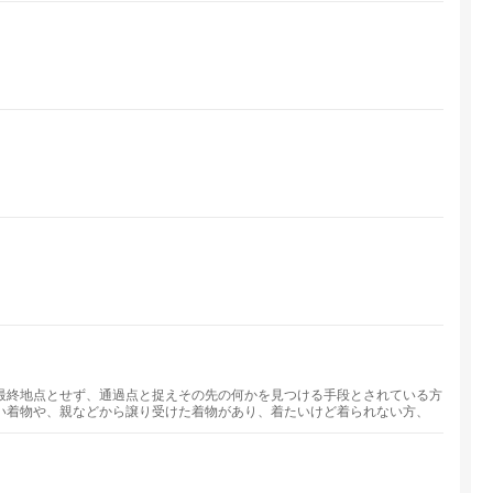
最終地点とせず、通過点と捉えその先の何かを見つける手段とされている方
い着物や、親などから譲り受けた着物があり、着たいけど着られない方、
ただくために簡単な着付けや苦しくなく楽に着られるコツや方法を指導して