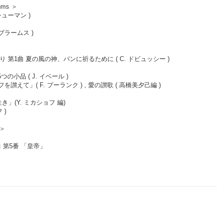
hms ＞
シューマン )
 ブラームス )
 第1曲 夏の風の神、パンに祈るために ( C. ドビュッシー )
小品 ( J. イベール )
フを讃えて」( F. プーランク ) , 愛の讃歌 ( 高橋美夕己編 )
」(Y. ミカショフ 編)
 )
I＞
番
曲 第5番 「皇帝」