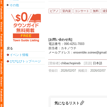
その他
ピアノ
室内楽
コンサート
無料
浦
[お問い合わせ先]
電話番号：090-4251-7003
担当者：カキノウチ
戻る
メールアドレス：ensemble.soiree@gmail
イベント情報
びびなびトップページ
[登録者]
chibachopinob
[言語]
日本語
登録日 :
2026/02/07
掲載日 :
2026/02/07
気になるリスト