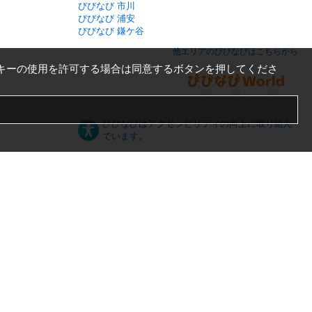
びびなび 市川
びびなび 浦安
びびなび 鎌ケ谷
他エリアのびびなびはこちらから
キーの使用を許可する場合は同意するボタンを押してくださ
びびなびはアクセシビリティの向上に取り組ん
でいます。
日本語
English
español
ภาษาไทย
한국어
中文
PC版
スマートフォン版