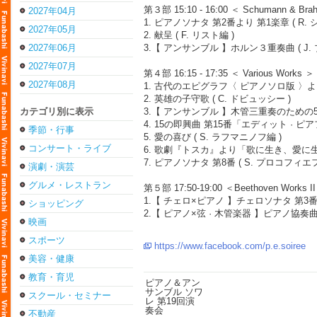
第３部 15:10 - 16:00 ＜ Schumann & Bra
2027年04月
1. ピアノソナタ 第2番より 第1楽章 ( R. 
2027年05月
2. 献呈 ( F. リスト編 )
2027年06月
3.【 アンサンブル 】ホルン３重奏曲 ( J.
2027年07月
第４部 16:15 - 17:35 ＜ Various Works ＞
2027年08月
1. 古代のエピグラフ〈 ピアノソロ版 〉より
2. 英雄の子守歌 ( C. ドビュッシー )
カテゴリ別に表示
3.【 アンサンブル 】木管三重奏のための5つの
4. 15の即興曲 第15番「エディット · ピア
季節・行事
5. 愛の喜び ( S. ラフマニノフ編 )
コンサート・ライブ
6. 歌劇『トスカ』より「歌に生き、愛に生き
7. ピアノソナタ 第8番 ( S. プロコフィエフ
演劇・演芸
グルメ・レストラン
第５部 17:50-19:00 ＜Beethoven Works I
1.【 チェロ×ピアノ 】チェロソナタ 第3
ショッピング
2.【 ピアノ×弦 · 木管楽器 】ピアノ協奏
映画
スポーツ
https://www.facebook.com/p.e.soiree
美容・健康
教育・育児
スクール・セミナー
不動産