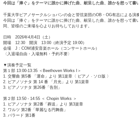
今回は「捧ぐ」をテーマに誰かに捧げた曲、献呈した曲、誰かを想って書
千葉大学ピアノサークルショパンの会と管弦楽団のOB・OG有志による演
今回は「捧ぐ」をテーマに誰かに捧げた曲、献呈した曲、誰かを想って書
同、皆様のご来場を心よりお待ちしております。
日時 2026年4月4日（土）
開場 12:30 開演 13:00（終演予定 19:00）
会場 J：COM浦安音楽ホール（コンサートホール）
〈入退場自由・入場無料・予約不要〉
▼演奏予定一覧
第１部 13:00-13:35 ＜Beethoven Works I＞
1. 交響曲 第5番 「運命」より 第1楽章〈 ピアノ · ソロ版 〉
2. ピアノソナタ 第 14 番 「月光」より 第1楽章
3. ピアノソナタ 第26番「告別」
第２部 13:50 - 14:55 ＜ Chopin Works ＞
1. ピアノソナタ 第2番「葬送」より 第3楽章
2. ワルツ 第2番「華麗なる円舞曲」
3. バラード 第1番