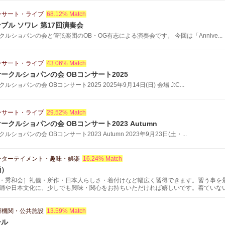
ンサート・ライブ
68.12% Match
ブル ソワレ 第17回演奏会
ルショパンの会と管弦楽団のOB・OG有志による演奏会です。 今回は「Annive...
ンサート・ライブ
43.06% Match
ークルショパンの会 OBコンサート2025
ョパンの会 OBコンサート2025 2025年9月14日(日) 会場 J:C...
ンサート・ライブ
29.52% Match
クルショパンの会 OBコンサート2023 Autumn
ョパンの会 OBコンサート2023 Autumn 2023年9月23日(土・...
ンターテイメント・趣味・娯楽
16.24% Match
踊）
・秀和会］礼儀・所作・日本人らしさ・着付けなど幅広く習得できます。習う事を
踊や日本文化に、少しでも興味・関心をお持ちいただければ嬉しいです。着ていな
ない方、着物は苦しいとか窮屈と思ってる方へ、着物の魅力や着る機会をもってい
府機関・公共施設
13.59% Match
ール