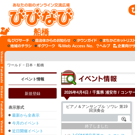
船橋
ワールド
>
日本
>
船橋
イベント情報
2026年4月4日 / 千葉県 浦安市 / コ
新規登録
表示形式
最新から全表示
今月のイベント
終了しました
近日開催イベント