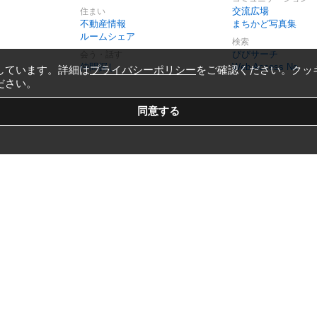
交流広場
住まい
不動産情報
まちかど写真集
ルームシェア
検索
びびサーチ
会う・話す
仲間探し
Web Access No.
しています。詳細は
プライバシーポリシー
をご確認ください。クッ
ださい。
Copyright © 1999-2026
Vivid Navigation, Inc.
All Rights Reserved.