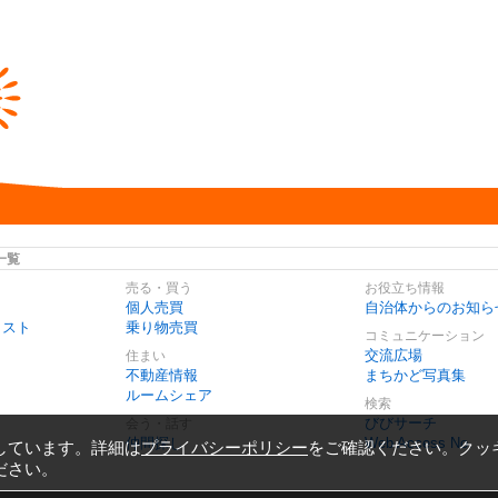
一覧
売る・買う
お役立ち情報
個人売買
自治体からのお知ら
リスト
乗り物売買
コミュニケーション
交流広場
住まい
不動産情報
まちかど写真集
ルームシェア
検索
びびサーチ
会う・話す
仲間探し
Web Access No.
しています。詳細は
プライバシーポリシー
をご確認ください。クッ
ださい。