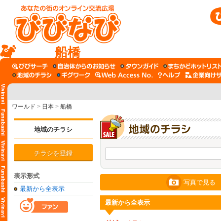
船橋
ワールド
>
日本
>
船橋
地域のチラシ
チラシを登録
表示形式
写真で見る
最新から全表示
最新から全表示