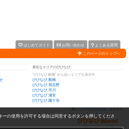
はじめてガイド
お問い合わせ
よくある質問
このページのトップへ
身近なエリアのびびなび
"びびなび 船橋" から近いエリアを表示中
せ
びびなび 船橋
びびなび 習志野
びびなび 市川
びびなび 浦安
びびなび 鎌ケ谷
他エリアのびびなびはこちらから
キーの使用を許可する場合は同意するボタンを押してくださ