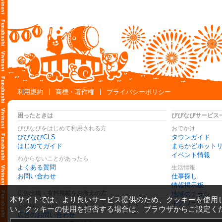
利用規約
商標・著作権
プライバシーポリシー
困ったときは
びびなびサービス
びびなびをはじめて利用される方
おでかけ
びびなびCLS
タウンガイド
はじめてガイド
まちかどホット
イベント情報
わからないことがあったら
よくある質問
生活情報
お問い合わせ
仕事探し
情報掲示板
広告出稿・有料掲載をお考えの方
地域のチラシ
本サイトでは、より良いサービス提供のため、クッキーを使用
ギグワーク
お気軽にご相談・お問い合わせ下さい
い。クッキーの使用を拒否する場合は、ブラウザからご設定く
広告のお問い合わせ