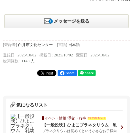
Web Access No.
3136903
メッセージを送る
[登録者]
白井市文化センター
[言語]
日本語
登録日 :
2025/10/02
掲載日 :
2025/10/02
変更日 :
2025/10/02
総閲覧数 :
1143 人
Share
気になるリスト
イベント情報
/
季節・行事
35.33% Match
【一般投映】ひよこプラネタリウム 乳
幼児とご家族向け
プラネタリウムは初めてという小さなお子様向