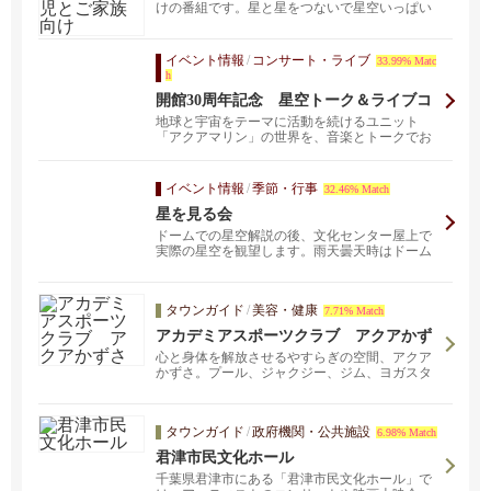
けの番組です。星と星をつないで星空いっぱい
にお絵描きしたり...
イベント情報
/
コンサート・ライブ
33.99% Matc
h
開館30周年記念 星空トーク＆ライブコ
ンサート
地球と宇宙をテーマに活動を続けるユニット
「アクアマリン」の世界を、音楽とトークでお
楽しみください。 ...
イベント情報
/
季節・行事
32.46% Match
星を見る会
ドームでの星空解説の後、文化センター屋上で
実際の星空を観望します。雨天曇天時はドーム
での解説のみ。 ...
タウンガイド
/
美容・健康
7.71% Match
アカデミアスポーツクラブ アクアかず
さ
心と身体を解放させるやすらぎの空間、アクア
かずさ。プール、ジャクジー、ジム、ヨガスタ
ジオ、サウナ、テニスコート。
タウンガイド
/
政府機関・公共施設
6.98% Match
君津市民文化ホール
千葉県君津市にある「君津市民文化ホール」で