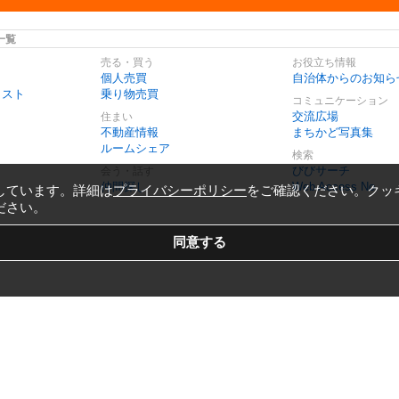
一覧
売る・買う
お役立ち情報
個人売買
自治体からのお知ら
リスト
乗り物売買
コミュニケーション
交流広場
住まい
不動産情報
まちかど写真集
ルームシェア
検索
びびサーチ
会う・話す
仲間探し
Web Access No.
しています。詳細は
プライバシーポリシー
をご確認ください。クッ
ださい。