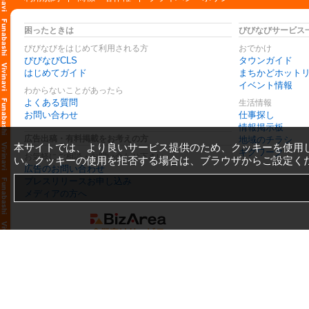
困ったときは
びびなびサービス
びびなびをはじめて利用される方
おでかけ
びびなびCLS
タウンガイド
はじめてガイド
まちかどホット
イベント情報
わからないことがあったら
よくある質問
生活情報
お問い合わせ
仕事探し
情報掲示板
広告出稿・有料掲載をお考えの方
地域のチラシ
本サイトでは、より良いサービス提供のため、クッキーを使用
ギグワーク
お気軽にご相談・お問い合わせ下さい
い。クッキーの使用を拒否する場合は、ブラウザからご設定く
広告のお問い合わせ
プレスリリースお申し込み
メディアの方へ