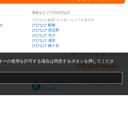
身近なエリアのびびなび
"びびなび 船橋" から近いエリアを表示中
せ
びびなび 船橋
びびなび 習志野
びびなび 市川
びびなび 浦安
びびなび 鎌ケ谷
他エリアのびびなびはこちらから
キーの使用を許可する場合は同意するボタンを押してくださ
びびなびはアクセシビリティの向上に取り組ん
でいます。
日本語
English
español
ภาษาไทย
한국어
中文
PC版
スマートフォン版