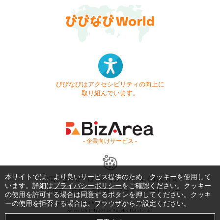
びびなびはアクセシビリティの向上に
取り組んでいます。
- 企業向けサービス -
本サイトでは、より良いサービス提供のため、クッキーを使用して
お問い合わせ
はじめてガイド
よくある質問
います。詳細は
プライバシーポリシー
をご確認ください。クッキー
利用規約
商標・著作権
プライバシーポリシー
の使用を許可する場合は同意するボタンを押してください。クッキ
ーの使用を拒否する場合は、ブラウザからご設定ください。
Copyright © 1999-2026 Vivid Navigation, Inc. All Rights Reserved.
Server US (44) @ Los Angeles Data Center