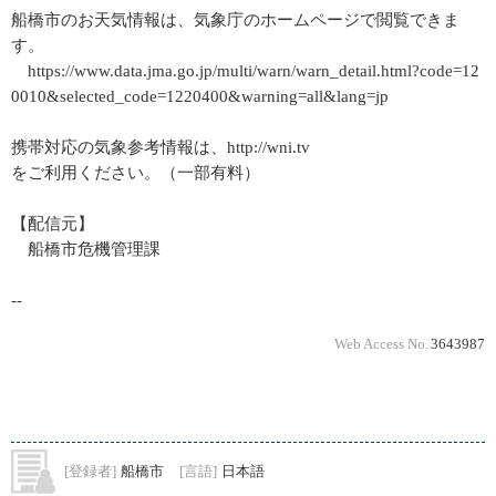
船橋市のお天気情報は、気象庁のホームページで閲覧できま
す。
https://www.data.jma.go.jp/multi/warn/warn_detail.html?code=12
0010&selected_code=1220400&warning=all&lang=jp
携帯対応の気象参考情報は、http://wni.tv
をご利用ください。（一部有料）
【配信元】
船橋市危機管理課
--
Web Access No.
3643987
[登録者]
船橋市
[言語]
日本語