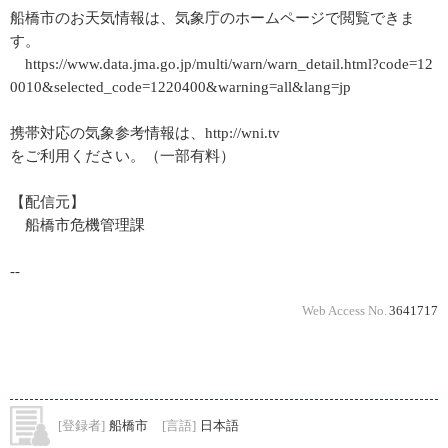
船橋市のお天気情報は、気象庁のホームページで閲覧できま
す。
https://www.data.jma.go.jp/multi/warn/warn_detail.html?code=12
0010&selected_code=1220400&warning=all&lang=jp
携帯対応の気象参考情報は、http://wni.tv
をご利用ください。（一部有料）
【配信元】
船橋市危機管理課
--
Web Access No.
3641717
[登録者]
船橋市
[言語]
日本語