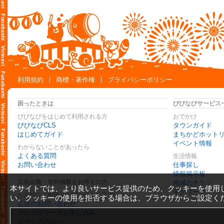
利用規約
商標・著作権
プライバシーポリシー
困ったときは
びびなびサービス
びびなびをはじめて利用される方
おでかけ
びびなびCLS
タウンガイド
はじめてガイド
まちかどホット
イベント情報
わからないことがあったら
よくある質問
生活情報
お問い合わせ
仕事探し
情報掲示板
広告出稿・有料掲載をお考えの方
地域のチラシ
本サイトでは、より良いサービス提供のため、クッキーを使用
ギグワーク
お気軽にご相談・お問い合わせ下さい
い。クッキーの使用を拒否する場合は、ブラウザからご設定く
広告のお問い合わせ
プレスリリースお申し込み
メディアの方へ