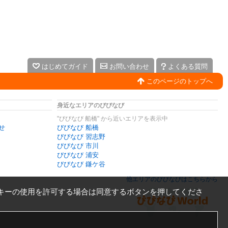
はじめてガイド
お問い合わせ
よくある質問
このページのトップへ
身近なエリアのびびなび
"びびなび 船橋" から近いエリアを表示中
せ
びびなび 船橋
びびなび 習志野
びびなび 市川
びびなび 浦安
びびなび 鎌ケ谷
他エリアのびびなびはこちらから
キーの使用を許可する場合は同意するボタンを押してくださ