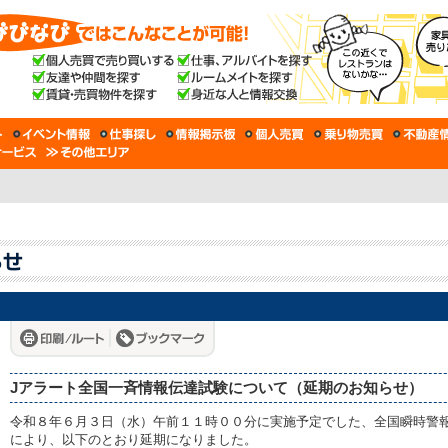
Jアラート全国一斉情報伝達試験について（延期のお知らせ）
令和８年６月３日（水）午前１１時００分に実施予定でした、全国瞬時警報
により、以下のとおり延期になりました。