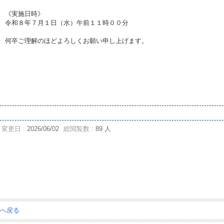
《実施日時》
令和８年７月１日（水）午前１１時００分
何卒ご理解のほどよろしくお願い申し上げます。
変更日 :
2026/06/02
総閲覧数 :
89 人
ジへ戻る