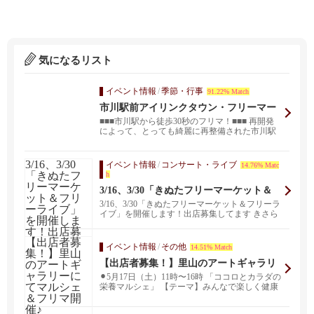
気になるリスト
イベント情報
/
季節・行事
91.22% Match
市川駅前アイリンクタウン・フリーマー
ケット
■■■市川駅から徒歩30秒のフリマ！■■■ 再開発
によって、とっても綺麗に再整備された市川駅
南口。 ...
イベント情報
/
コンサート・ライブ
14.76% Matc
h
3/16、3/30「きぬたフリーマーケット＆
フリーライブ」を開催します！出店募集
3/16、3/30「きぬたフリーマーケット＆フリーラ
してます
イブ」を開催します！出店募集してます きさら
づ...
イベント情報
/
その他
14.51% Match
【出店者募集！】里山のアートギャラリ
ーにてマルシェ＆フリマ開催♪
⚫︎5月17日（土）11時〜16時 「ココロとカラダの
栄養マルシェ」 【テーマ】みんなで楽しく健康
に...