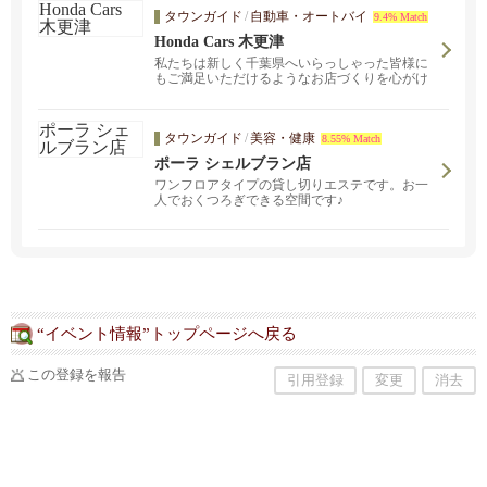
タウンガイド
/
自動車・オートバイ
9.4% Match
Honda Cars 木更津
私たちは新しく千葉県へいらっしゃった皆様に
もご満足いただけるようなお店づくりを心がけ
ております。新車・中古車のご購入。点検・整
備。
タウンガイド
/
美容・健康
8.55% Match
ポーラ シェルブラン店
ワンフロアタイプの貸し切りエステです。お一
人でおくつろぎできる空間です♪
“イベント情報”トップページへ戻る
この登録を報告
引用登録
変更
消去