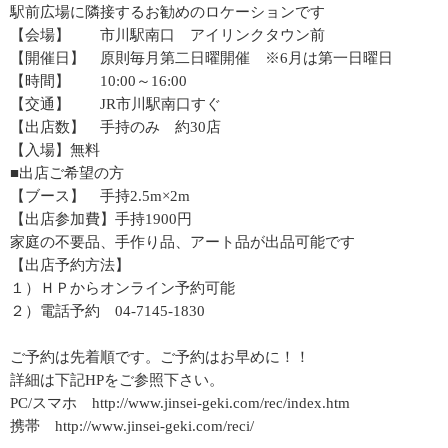
駅前広場に隣接するお勧めのロケーションです
【会場】 市川駅南口 アイリンクタウン前
【開催日】 原則毎月第二日曜開催 ※6月は第一日曜日
【時間】 10:00～16:00
【交通】 JR市川駅南口すぐ
【出店数】 手持のみ 約30店
【入場】無料
■出店ご希望の方
【ブース】 手持2.5m×2m
【出店参加費】手持1900円
家庭の不要品、手作り品、アート品が出品可能です
【出店予約方法】
１）ＨＰからオンライン予約可能
２）電話予約 04-7145-1830
ご予約は先着順です。ご予約はお早めに！！
詳細は下記HPをご参照下さい。
PC/スマホ http://www.jinsei-geki.com/rec/index.htm
携帯 http://www.jinsei-geki.com/reci/