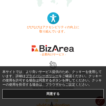
びびなびはアクセシビリティの向上に
取り組んでいます。
- 企業向けサービス -
本サイトでは、より良いサービス提供のため、クッキーを使用して
お問い合わせ
はじめてガイド
よくある質問
います。詳細は
プライバシーポリシー
をご確認ください。クッキー
利用規約
商標・著作権
プライバシーポリシー
の使用を許可する場合は同意するボタンを押してください。クッキ
ーの使用を拒否する場合は、ブラウザからご設定ください。
Copyright © 1999-2026 Vivid Navigation, Inc. All Rights Reserved.
Server US (44) @ Los Angeles Data Center