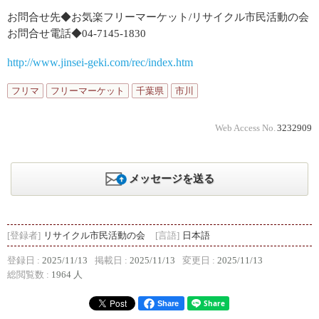
お問合せ先◆お気楽フリーマーケット/リサイクル市民活動の会
お問合せ電話◆04-7145-1830
http://www.jinsei-geki.com/rec/index.htm
フリマ
フリーマーケット
千葉県
市川
Web Access No.
3232909
メッセージを送る
[登録者]
リサイクル市民活動の会
[言語]
日本語
登録日 :
2025/11/13
掲載日 :
2025/11/13
変更日 :
2025/11/13
総閲覧数 :
1964 人
Share